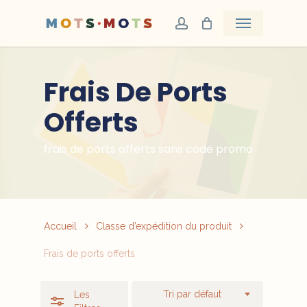
Skip
Menu
Ferme
account
to
Les
main
Filtres
content
Frais De Ports
Offerts
frais de ports offerts sans code promo
Accueil
Classe d’expédition du produit
Frais de ports offerts
Tri par défaut
Les