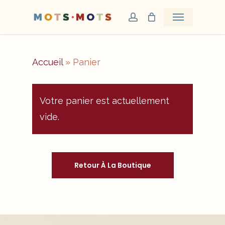
Skip
Menu
account
to
main
content
Accueil
»
Panier
Votre panier est actuellement
vide.
Retour À La Boutique