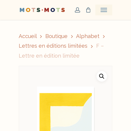
Skip
Menu
account
to
main
content
Accueil
Boutique
Alphabet
Lettres en éditions limitées
F –
Lettre en édition limitée